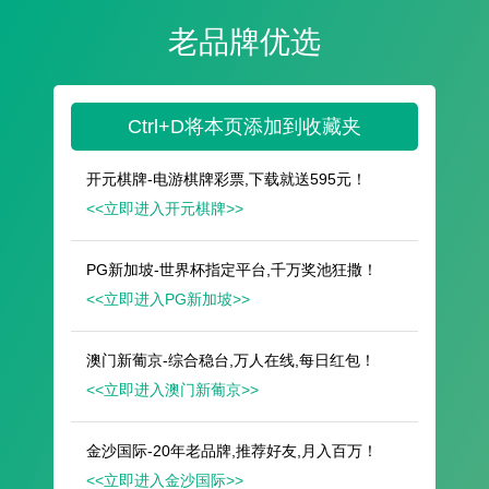
遥想公瑾当年，小乔初嫁了，雄姿英发。
羽扇纶巾，谈笑间，樯橹灰飞烟灭。
故国神游，多情应笑我，早生华发。
人生如梦，一尊还酹江月。